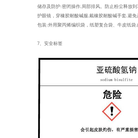
储存及防护:密闭操作,局部排风。防止粉尘释放
护眼镜，穿橡胶耐酸碱服,戴橡胶耐酸碱手套,避
包装:外用聚丙烯编织袋，纸塑复合袋、牛皮纸袋,内
7、安全标签