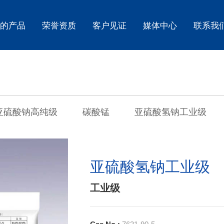
的产品
荣誉资质
客户见证
媒体中心
联系我
Wind power generation applications
产品和市场
公司简介
检验报告
理念
企业新闻
Company News
M
行业解决方案
里程碑
技术创新
报告
行业动态
Mining machinery applications
C
亚硫酸钠高纯级
碳酸锰
亚硫酸氢钠工业级
客户见证
Automotive industry applications
P
亚硫酸氢钠工业级
Robot applications
U
工业级
Submersible applications