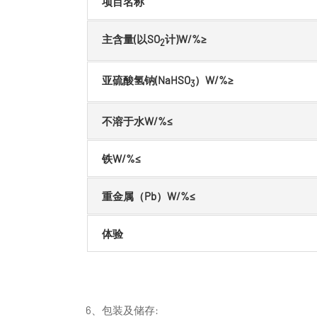
项目名称
主含量(以SO
计)W/%≥
2
亚硫酸氢钠(NaHSO
）W/%≥
3
不溶于水W/%≤
铁W/%≤
重金属（Pb）W/%≤
体验
6、包装及储存: