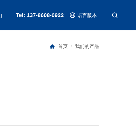
Tel: 137-8608-0922
们
语言版本
首页
我们的产品
/
etallurgical industry applications
生产
管理团队
荣誉资质
实践
媒体报道
Industry News
合伙人计划
核心信条
影像资料
影像资料
onstruction machinery applications
联系我们
recision machine tool applications
AV applications